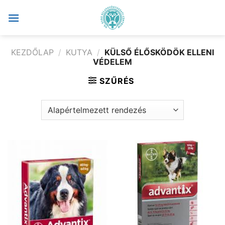
Skip
to
content
KEZDŐLAP
/
KUTYA
/
KÜLSŐ ÉLŐSKÖDÖK ELLENI
VÉDELEM
SZŰRÉS