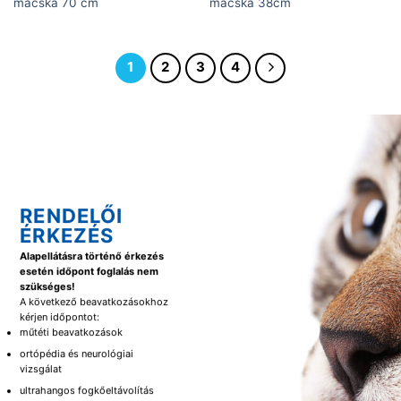
macska 70 cm
macska 38cm
1
2
3
4
RENDELŐI
ÉRKEZÉS
Alapellátásra történő érkezés
esetén időpont foglalás nem
szükséges!
A következő beavatkozásokhoz
kérjen időpontot:
műtéti beavatkozások
ortópédia és neurológiai
vizsgálat
ultrahangos fogkőeltávolítás