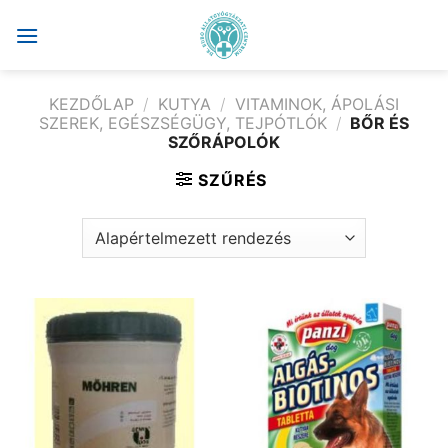
Skip
to
content
KEZDŐLAP
/
KUTYA
/
VITAMINOK, ÁPOLÁSI
SZEREK, EGÉSZSÉGÜGY, TEJPÓTLÓK
/
BŐR ÉS
SZŐRÁPOLÓK
SZŰRÉS