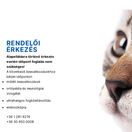
RENDELŐI
ÉRKEZÉS
Alapellátásra történő érkezés
esetén időpont foglalás nem
szükséges!
A következő beavatkozásokhoz
kérjen időpontot:
műtéti beavatkozások
ortópédia és neurológiai
vizsgálat
ultrahangos fogkőeltávolítás
endoszkópia
+36 1 281 9274
+36 30 950 0008