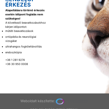
ÉRKEZÉS
Alapellátásra történő érkezés
esetén időpont foglalás nem
szükséges!
A következő beavatkozásokhoz
kérjen időpontot:
műtéti beavatkozások
ortópédia és neurológiai
vizsgálat
ultrahangos fogkőeltávolítás
endoszkópia
+36 1 281 9274
+36 30 950 0008
Weboldalt készítette: