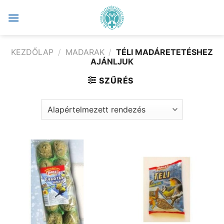
Skip
to
content
KEZDŐLAP
/
MADARAK
/
TÉLI MADÁRETETÉSHEZ
AJÁNLJUK
SZŰRÉS