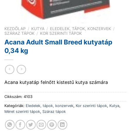
KEZDŐLAP
/
KUTYA
/
ELEDELEK, TÁPOK, KONZERVEK
/
SZÁRAZ TÁPOK
/
KOR SZERINTI TÁPOK
Acana Adult Small Breed kutyatáp
0,34 kg
Acana kutyatáp felnőtt kistestű kutya számára
Cikkszám:
4103
Kategóriák:
Eledelek, tápok, konzervek
,
Kor szerinti tápok
,
Kutya
,
Méret szerinti tápok
,
Száraz tápok