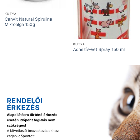
KUTYA
Canvit Natural Spirulina
Mikroalga 150g
KUTYA
Adhezív-Vet Spray 150 ml
RENDELŐI
ÉRKEZÉS
Alapellátásra történő érkezés
esetén időpont foglalás nem
szükséges!
A következő beavatkozásokhoz
kérjen időpontot: