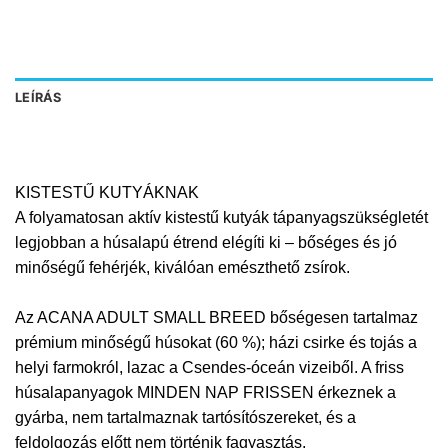
LEÍRÁS
KISTESTŰ KUTYÁKNAK
A folyamatosan aktív kistestű kutyák tápanyagszükségletét
legjobban a húsalapú étrend elégíti ki – bőséges és jó
minőségű fehérjék, kiválóan emészthető zsírok.
Az ACANA ADULT SMALL BREED bőségesen tartalmaz
prémium minőségű húsokat (60 %); házi csirke és tojás a
helyi farmokról, lazac a Csendes-óceán vizeiből. A friss
húsalapanyagok MINDEN NAP FRISSEN érkeznek a
gyárba, nem tartalmaznak tartósítószereket, és a
feldolgozás előtt nem történik fagyasztás.