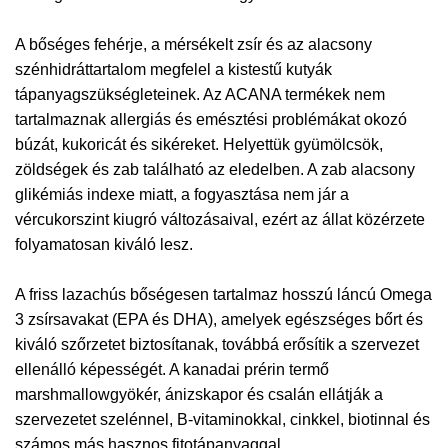
A bőséges fehérje, a mérsékelt zsír és az alacsony
szénhidráttartalom megfelel a kistestű kutyák
tápanyagszükségleteinek. Az ACANA termékek nem
tartalmaznak allergiás és emésztési problémákat okozó
búzát, kukoricát és sikéreket. Helyettük gyümölcsök,
zöldségek és zab található az eledelben. A zab alacsony
glikémiás indexe miatt, a fogyasztása nem jár a
vércukorszint kiugró változásaival, ezért az állat közérzete
folyamatosan kiváló lesz.
A friss lazachús bőségesen tartalmaz hosszú láncú Omega
3 zsírsavakat (EPA és DHA), amelyek egészséges bőrt és
kiváló szőrzetet biztosítanak, továbbá erősítik a szervezet
ellenálló képességét. A kanadai prérin termő
marshmallowgyökér, ánizskapor és csalán ellátják a
szervezetet szelénnel, B-vitaminokkal, cinkkel, biotinnal és
számos más hasznos fitotápanyaggal.