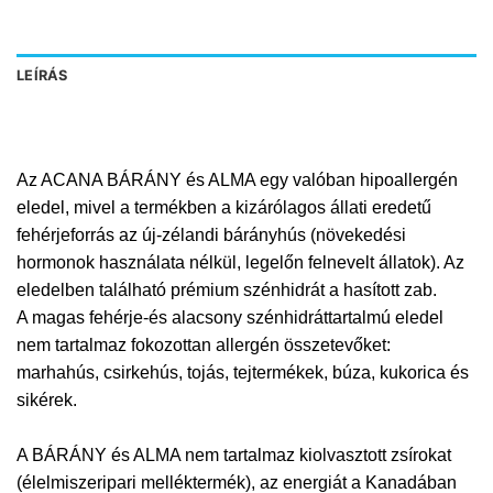
LEÍRÁS
Az ACANA BÁRÁNY és ALMA egy valóban hipoallergén
eledel, mivel a termékben a kizárólagos állati eredetű
fehérjeforrás az új-zélandi bárányhús (növekedési
hormonok használata nélkül, legelőn felnevelt állatok). Az
eledelben található prémium szénhidrát a hasított zab.
A magas fehérje-és alacsony szénhidráttartalmú eledel
nem tartalmaz fokozottan allergén összetevőket:
marhahús, csirkehús, tojás, tejtermékek, búza, kukorica és
sikérek.
A BÁRÁNY és ALMA nem tartalmaz kiolvasztott zsírokat
(élelmiszeripari melléktermék), az energiát a Kanadában