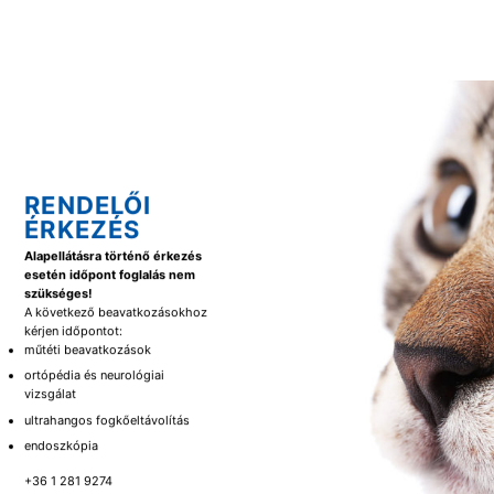
RENDELŐI
ÉRKEZÉS
Alapellátásra történő érkezés
esetén időpont foglalás nem
szükséges!
A következő beavatkozásokhoz
kérjen időpontot:
műtéti beavatkozások
ortópédia és neurológiai
vizsgálat
ultrahangos fogkőeltávolítás
endoszkópia
+36 1 281 9274