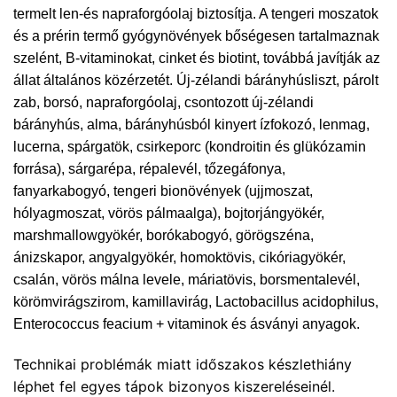
termelt len-és napraforgóolaj biztosítja. A tengeri moszatok
és a prérin termő gyógynövények bőségesen tartalmaznak
szelént, B-vitaminokat, cinket és biotint, továbbá javítják az
állat általános közérzetét. Új-zélandi bárányhúsliszt, párolt
zab, borsó, napraforgóolaj, csontozott új-zélandi
bárányhús, alma, bárányhúsból kinyert ízfokozó, lenmag,
lucerna, spárgatök, csirkeporc (kondroitin és glükózamin
forrása), sárgarépa, répalevél, tőzegáfonya,
fanyarkabogyó, tengeri bionövények (ujjmoszat,
hólyagmoszat, vörös pálmaalga), bojtorjángyökér,
marshmallowgyökér, borókabogyó, görögszéna,
ánizskapor, angyalgyökér, homoktövis, cikóriagyökér,
csalán, vörös málna levele, máriatövis, borsmentalevél,
körömvirágszirom, kamillavirág, Lactobacillus acidophilus,
Enterococcus feacium + vitaminok és ásványi anyagok.
Technikai problémák miatt időszakos készlethiány
léphet fel egyes tápok bizonyos kiszereléseinél.