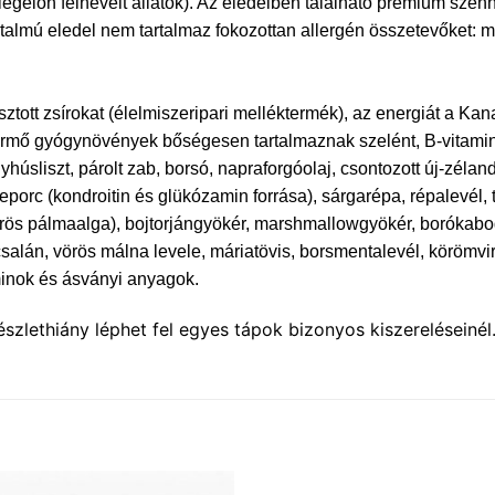
gelőn felnevelt állatok). Az eledelben található prémium szénhi
talmú eledel nem tartalmaz fokozottan allergén összetevőket: ma
tt zsírokat (élelmiszeripari melléktermék), az energiát a Kan
 termő gyógynövények bőségesen tartalmaznak szelént, B-vitaminok
nyhúsliszt, párolt zab, borsó, napraforgóolaj, csontozott új-zéla
keporc (kondroitin és glükózamin forrása), sárgarépa, répalevél,
rös pálmaalga), bojtorjángyökér, marshmallowgyökér, borókabo
salán, vörös málna levele, máriatövis, borsmentalevél, körömvir
minok és ásványi anyagok.
szlethiány léphet fel egyes tápok bizonyos kiszereléseinél