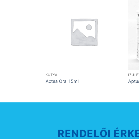
KUTYA
IZÜL
Actea Oral 15ml
Aptu
RENDELŐI ÉRK