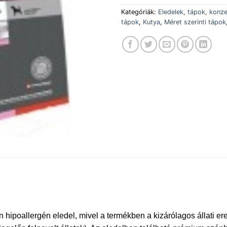
Kategóriák:
Eledelek, tápok, konz
tápok
,
Kutya
,
Méret szerinti tápok
allergén eledel, mivel a termékben a kizárólagos állati ered