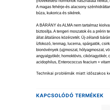
(növekedési hormonok használata nélkül, le
A magas fehérje-és alacsony szénhidráttar
búza, kukorica és sikérek.
A BÁRÁNY és ALMA nem tartalmaz kiolvaszto
biztosítja. A tengeri moszatok és a prérin
állat általános közérzetét. Új-zélandi bárá
ízfokozó, lenmag, lucerna, spárgatök, csir
bionövények (ujjmoszat, hólyagmoszat, vö
angyalgyökér, homoktövis, cikóriagyökér, c
acidophilus, Enterococcus feacium + vita
Technikai problémák miatt időszakos ké
KAPCSOLÓDÓ TERMÉKEK