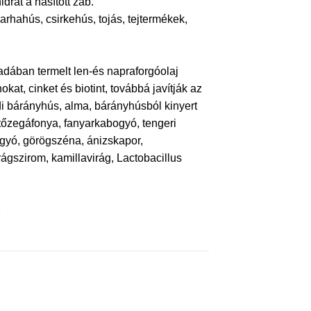
drát a hasított zab.
rhahús, csirkehús, tojás, tejtermékek,
adában termelt len-és napraforgóolaj
at, cinket és biotint, továbbá javítják az
ndi bárányhús, alma, bárányhúsból kinyert
 tőzegáfonya, fanyarkabogyó, tengeri
gyó, görögszéna, ánizskapor,
ágszirom, kamillavirág, Lactobacillus
.