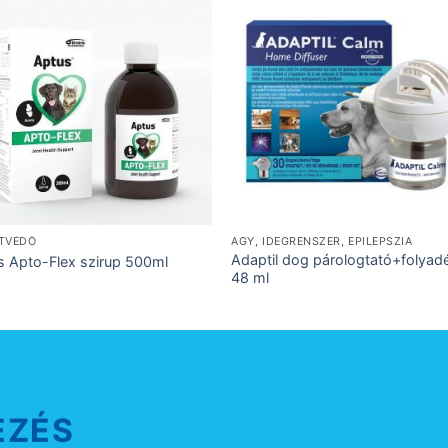
ETVÉDŐ
AGY, IDEGRENSZER, EPILEPSZIA
Adaptil dog párologtató+folyad
s Apto-Flex szirup 500ml
48 ml
EZÉS