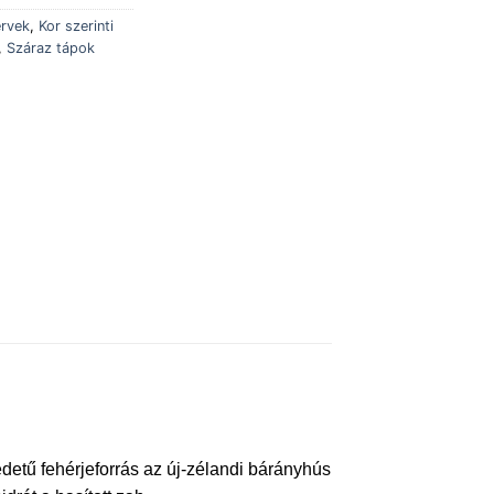
ervek
,
Kor szerinti
,
Száraz tápok
etű fehérjeforrás az új-zélandi bárányhús