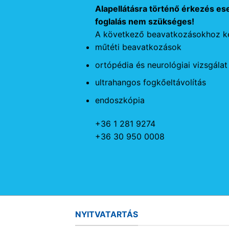
Alapellátásra történő érkezés es
foglalás nem szükséges!
A következő beavatkozásokhoz ké
műtéti beavatkozások
ortópédia és neurológiai vizsgálat
ultrahangos fogkőeltávolítás
endoszkópia
+36 1 281 9274
+36 30 950 0008
NYITVATARTÁS