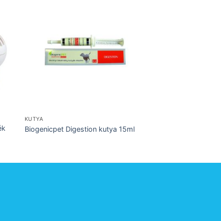
KUTYA
KUTYA
ék
Biogenicpet Digestion kutya 15ml
Aptus Aptobalance