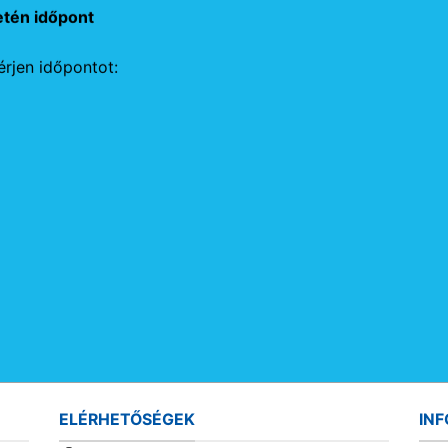
etén időpont
rjen időpontot:
ELÉRHETŐSÉGEK
IN