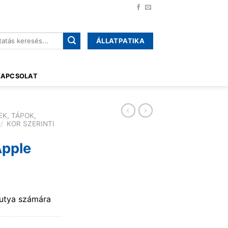
ÁLLATPATIKA
őre:
KAPCSOLAT
EK, TÁPOK,
/
KOR SZERINTI
Apple
utya számára