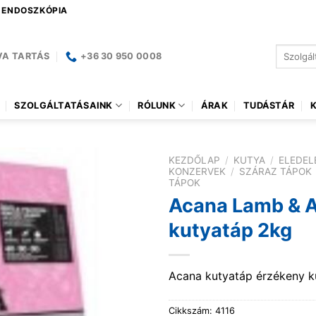
| ENDOSZKÓPIA
Keresés
VA TARTÁS
+36 30 950 0008
a
következ
SZOLGÁLTATÁSAINK
RÓLUNK
ÁRAK
TUDÁSTÁR
KEZDŐLAP
/
KUTYA
/
ELEDEL
KONZERVEK
/
SZÁRAZ TÁPOK
TÁPOK
Acana Lamb & 
kutyatáp 2kg
Acana kutyatáp érzékeny k
Cikkszám:
4116