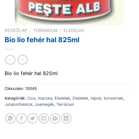
KEZDŐLAP
/
TERRÁRIUM
/
ELEDELEK
Bio lio fehér hal 825ml
Bio lio fehér hal 825ml
Cikkszám:
10045
Kategóriák:
Cica, macska
,
Eledelek
,
Eledelek, tápok, konzervek
,
Jutalomfalatok, csemegék
,
Terrárium