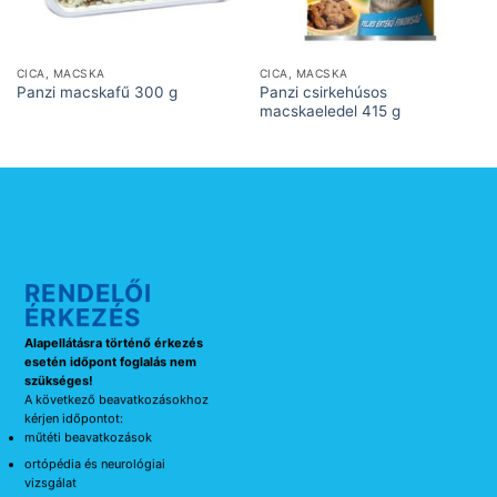
CICA, MACSKA
CICA, MACSKA
Panzi csirkehúsos
Panzi macskafű 300 g
macskaeledel 415 g
RENDELŐI
ÉRKEZÉS
Alapellátásra történő érkezés
esetén időpont foglalás nem
szükséges!
A következő beavatkozásokhoz
kérjen időpontot:
műtéti beavatkozások
ortópédia és neurológiai
vizsgálat