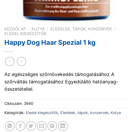
KEZDŐLAP
/
KUTYA
/
ELEDELEK, TÁPOK, KONZERVEK
/
ELEDEL KIEGÉSZÍTŐK
Happy Dog Haar Spezial 1 kg
Az egészséges szőrnövekedés támogatásához A
szőrváltás támogatásához Egyedülálló hatóanyag-
összetétellel.
Cikkszám:
3940
Kategóriák:
Eledel kiegészítők
,
Eledelek, tápok, konzervek
,
Kutya