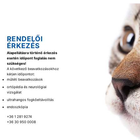
RENDELŐI
ÉRKEZÉS
Alapellátásra történő érkezés
esetén időpont foglalás nem
szükséges!
A következő beavatkozásokhoz
kérjen időpontot:
műtéti beavatkozások
ortópédia és neurológiai
vizsgálat
ultrahangos fogkőeltávolítás
endoszkópia
+36 1 281 9274
+36 30 950 0008