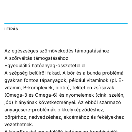
LEÍRÁS
Az egészséges szőrnövekedés támogatásához
A szőrváltás támogatásához
Egyedülálló hatóanyag-összetétellel
A szépség belülről fakad. A bőr és a bunda problémái
gyakran fontos tápanyagok, például vitaminok (pl. E-
vitamin, B-komplexek, biotin), telítetlen zsírsavak
(Omega-3 és Omega-6) és nyomelemek (cink, szelén,
jód) hiányának következményei. Az ebből származó
anyagcsere-problémák pikkelyképződéshez,
bőrpírhoz, nedvedzéshez, ekcémához és fekélyekhez
vezethetnek.
A HaarSpezial egyedülálló hatóanyag-kombinációt