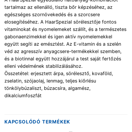
tartalmaz az ellenálló, tiszta bőr képzéséhez, az
egészséges szornövekedés és a szorcsere
elosegítéséhez. A HaarSpezial sörélesztője fontos
vitaminokat és nyomelemeket szállít, és a természetes
gabonaenzimekkel és igen aktív nyomelemekkel
együtt segíti az emésztést. Az E-vitamin és a szelén
véd az agresszív anyagcsere-termékekkel szemben,
és a biotinnal együtt hozzájárul a test saját fertőzés
elleni védelmének stabilizálásához.
Összetétel: erjesztett árpa, sörélesztő, kovaföld,
zselatin, szójaolaj, lenmag, teljes kiőrlésu
tönkölybúzaliszt, búzacsíra, algamész,
dikalciumfoszfát
KAPCSOLÓDÓ TERMÉKEK