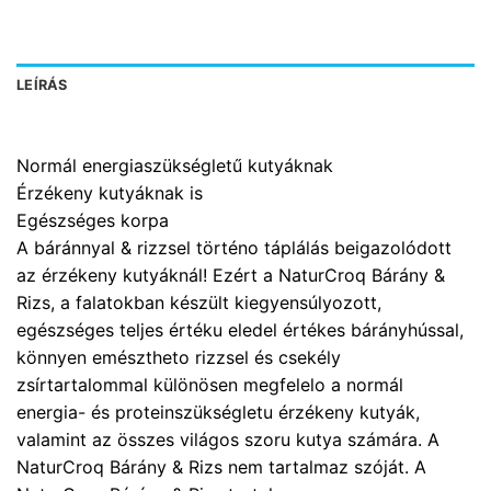
LEÍRÁS
Normál energiaszükségletű kutyáknak
Érzékeny kutyáknak is
Egészséges korpa
A báránnyal & rizzsel történo táplálás beigazolódott
az érzékeny kutyáknál! Ezért a NaturCroq Bárány &
Rizs, a falatokban készült kiegyensúlyozott,
egészséges teljes értéku eledel értékes bárányhússal,
könnyen emésztheto rizzsel és csekély
zsírtartalommal különösen megfelelo a normál
energia- és proteinszükségletu érzékeny kutyák,
valamint az összes világos szoru kutya számára. A
NaturCroq Bárány & Rizs nem tartalmaz szóját. A