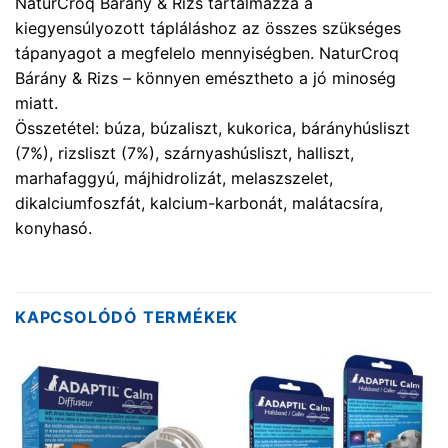
NaturCroq Bárány & Rizs tartalmazza a
kiegyensúlyozott tápláláshoz az összes szükséges
tápanyagot a megfelelo mennyiségben. NaturCroq
Bárány & Rizs – könnyen emésztheto a jó minoség
miatt.
Összetétel: búza, búzaliszt, kukorica, bárányhúsliszt
(7%), rizsliszt (7%), szárnyashúsliszt, halliszt,
marhafaggyú, májhidrolizát, melaszszelet,
dikalciumfoszfát, kalcium-karbonát, malátacsíra,
konyhasó.
KAPCSOLÓDÓ TERMÉKEK