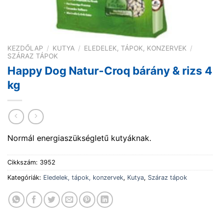
KEZDŐLAP
/
KUTYA
/
ELEDELEK, TÁPOK, KONZERVEK
/
SZÁRAZ TÁPOK
Happy Dog Natur-Croq bárány & rizs 4
kg
Normál energiaszükségletű kutyáknak.
Cikkszám:
3952
Kategóriák:
Eledelek, tápok, konzervek
,
Kutya
,
Száraz tápok