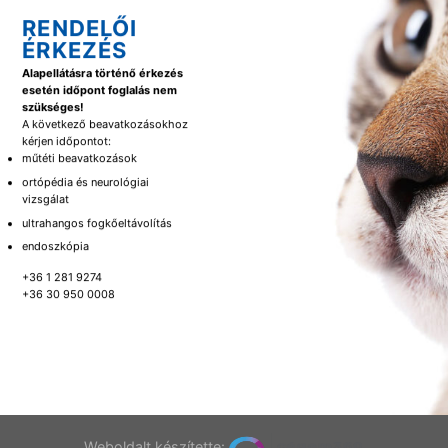
RENDELŐI
ÉRKEZÉS
Alapellátásra történő érkezés
esetén időpont foglalás nem
szükséges!
A következő beavatkozásokhoz
kérjen időpontot:
műtéti beavatkozások
ortópédia és neurológiai
vizsgálat
ultrahangos fogkőeltávolítás
endoszkópia
+36 1 281 9274
+36 30 950 0008
Weboldalt készítette: