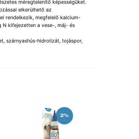
észetes méregtelenítő képességüket.
ozással elkerülhető az
l rendelkezik, megfelelő kalcium-
 N kifejezetten a vese-, máj- és
t, szárnyashús-hidrolizát, tojáspor,