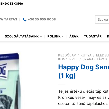
| ENDOSZKÓPIA
Keresés
VA TARTÁS
+36 30 950 0008
a
következ
SZOLGÁLTATÁSAINK
RÓLUNK
ÁRAK
TUDÁSTÁR
KEZDŐLAP
/
KUTYA
/
ELEDEL
KONZERVEK
/
SZÁRAZ TÁPOK
Happy Dog San
(1 kg)
Teljes értékű diétás táp ku
Krónikus vese-, máj- és sz
esetén történő tápláláshoz 