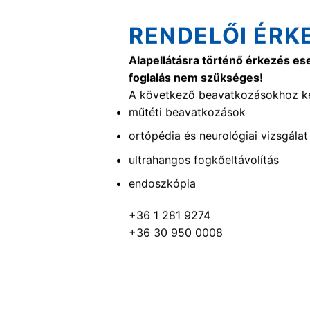
RENDELŐI ÉRK
Alapellátásra történő érkezés es
foglalás nem szükséges!
A következő beavatkozásokhoz ké
műtéti beavatkozások
ortópédia és neurológiai vizsgálat
ultrahangos fogkőeltávolítás
endoszkópia
+36 1 281 9274
+36 30 950 0008