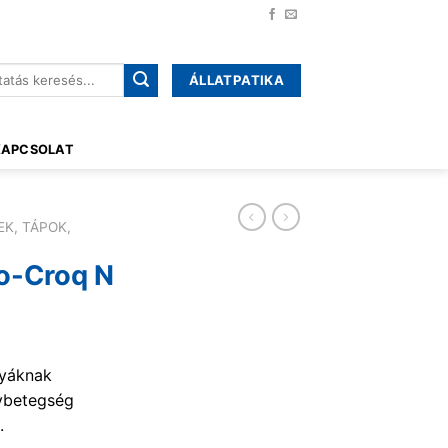
ÁLLATPATIKA
őre:
KAPCSOLAT
EK, TÁPOK,
o-Croq N
tyáknak
ívbetegség
.