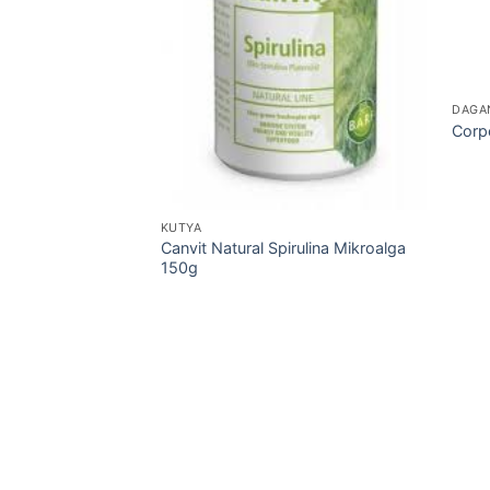
DAGA
0g
Corp
KUTYA
Canvit Natural Spirulina Mikroalga
150g