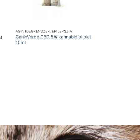
AGY, IDEGRENSZER, EPILEPSZIA
CaninVerde CBD 5% kannabidiol olaj
l
10ml