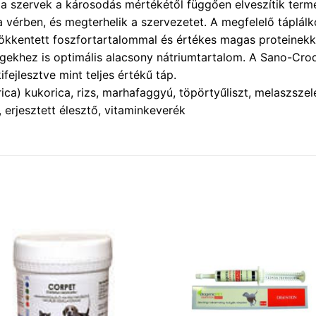
a szervek a károsodás mértékétől függően elveszítik term
vérben, és megterhelik a szervezetet. A megfelelő táplálk
kentett foszfortartalommal és értékes magas proteinekke
égekhez is optimális alacsony nátriumtartalom. A Sano-Croq
ifejlesztve mint teljes értékű táp.
ca) kukorica, rizs, marhafaggyú, töpörtyűliszt, melaszszele
erjesztett élesztő, vitaminkeverék