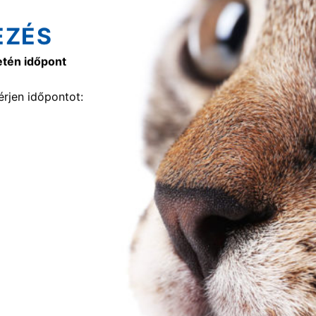
EZÉS
etén időpont
rjen időpontot: