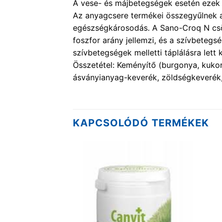
A vese- és májbetegségek esetén ezek 
Az anyagcsere termékei összegyűlnek a 
egészségkárosodás. A Sano-Croq N csök
foszfor arány jellemzi, és a szívbetegs
szívbetegségek melletti táplálásra lett k
Összetétel: Keményítő (burgonya, kukori
ásványianyag-keverék, zöldségkeverék, 
KAPCSOLÓDÓ TERMÉKEK