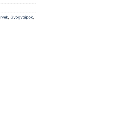
ervek
,
Gyógytápok
,