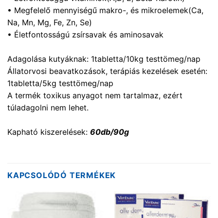
• Megfelelő mennyiségű makro-, és mikroelemek(Ca,
Na, Mn, Mg, Fe, Zn, Se)
• Életfontosságú zsírsavak és aminosavak
Adagolása kutyáknak: 1tabletta/10kg testtömeg/nap
Állatorvosi beavatkozások, terápiás kezelések esetén:
1tabletta/5kg testtömeg/nap
A termék toxikus anyagot nem tartalmaz, ezért
túladagolni nem lehet.
Kapható kiszerelések:
60db/90g
KAPCSOLÓDÓ TERMÉKEK