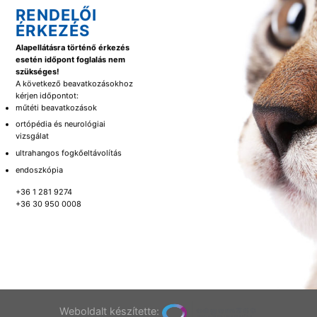
RENDELŐI
ÉRKEZÉS
Alapellátásra történő érkezés
esetén időpont foglalás nem
szükséges!
A következő beavatkozásokhoz
kérjen időpontot:
műtéti beavatkozások
ortópédia és neurológiai
vizsgálat
ultrahangos fogkőeltávolítás
endoszkópia
+36 1 281 9274
+36 30 950 0008
Weboldalt készítette: