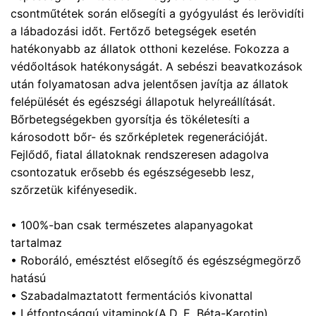
csontműtétek során elősegíti a gyógyulást és lerövidíti
a lábadozási időt. Fertőző betegségek esetén
hatékonyabb az állatok otthoni kezelése. Fokozza a
védőoltások hatékonyságát. A sebészi beavatkozások
után folyamatosan adva jelentősen javítja az állatok
felépülését és egészségi állapotuk helyreállítását.
Bőrbetegségekben gyorsítja és tökéletesíti a
károsodott bőr- és szőrképletek regenerációját.
Fejlődő, fiatal állatoknak rendszeresen adagolva
csontozatuk erősebb és egészségesebb lesz,
szőrzetük kifényesedik.
• 100%-ban csak természetes alapanyagokat
tartalmaz
• Roboráló, emésztést elősegítő és egészségmegörző
hatású
• Szabadalmaztatott fermentációs kivonattal
• Létfontosággú vitaminok(A,D, E, Béta-Karotin)