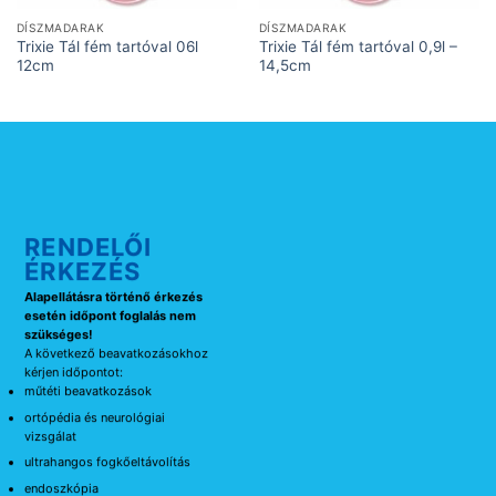
DÍSZMADARAK
DÍSZMADARAK
Trixie Tál fém tartóval 06l
Trixie Tál fém tartóval 0,9l –
12cm
14,5cm
RENDELŐI
ÉRKEZÉS
Alapellátásra történő érkezés
esetén időpont foglalás nem
szükséges!
A következő beavatkozásokhoz
kérjen időpontot:
műtéti beavatkozások
ortópédia és neurológiai
vizsgálat
ultrahangos fogkőeltávolítás
endoszkópia