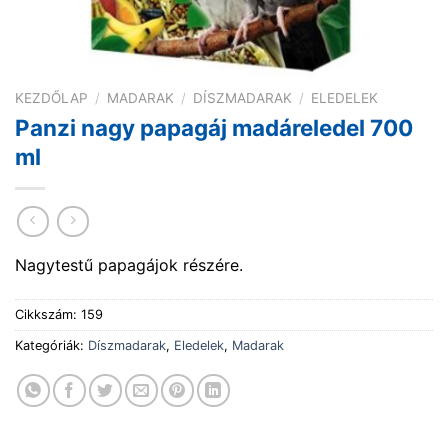
KEZDŐLAP
/
MADARAK
/
DÍSZMADARAK
/
ELEDELEK
Panzi nagy papagáj madáreledel 700
ml
Nagytestű papagájok részére.
Cikkszám:
159
Kategóriák:
Díszmadarak
,
Eledelek
,
Madarak