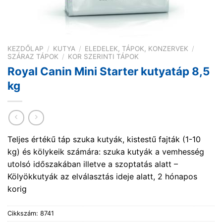
KEZDŐLAP
/
KUTYA
/
ELEDELEK, TÁPOK, KONZERVEK
/
SZÁRAZ TÁPOK
/
KOR SZERINTI TÁPOK
Royal Canin Mini Starter kutyatáp 8,5
kg
Teljes értékű táp szuka kutyák, kistestű fajták (1-10
kg) és kölykeik számára: szuka kutyák a vemhesség
utolsó időszakában illetve a szoptatás alatt –
Kölyökkutyák az elválasztás ideje alatt, 2 hónapos
korig
Cikkszám:
8741