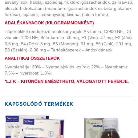
ásványi sók, halolaj, szójaolaj, frukto-oligoszacharidok, zsírsav-só,
élesztő-hidrolizátum (mannán-oligoszacharidok és béta-glükánok
forrása), tojáspor, bársonyvirág kivonat (lutein forrás).
ADALÉKANYAGOK (KILOGRAMMONKÉNT)
Tápértékkel rendelkező adalékanyagok: A vitamin: 13900 NE, D3
vitamin: 1200 NE, Béta-karotin: 40 mg, E1 (Vas): 47 mg, E2 (Jód):
3,6 mg, E4 (Réz): 8 mg, E5 (Mangán): 61 mg, E6 (Cink): 201 mg,
E8 (Szelén): 0,08 mg – Tartósítószerek – Antioxidánsok.
ANALITIKAI ÖSSZETEVŐK
Nyersfehérje: 30% – Nyersolajok és -zsírok: 22% – Nyershamu:
7,5% – Nyersrost: 1,3%.
*L.I.P. –
KITŰNŐEN EMÉSZTHETŐ, VÁLOGATOTT FEHÉRJE.
KAPCSOLÓDÓ TERMÉKEK