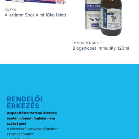
KUTYA
Allerderm Spot 4 ml 10kg felett
IMMUNRENDSZER
Biogenicpet Immunity 120ml
RENDELŐI
ÉRKEZÉS
Alapellátásra történő érkezés
esetén időpont foglalás nem
szükséges!
A következő beavatkozásokhoz
kérjen időpontot: