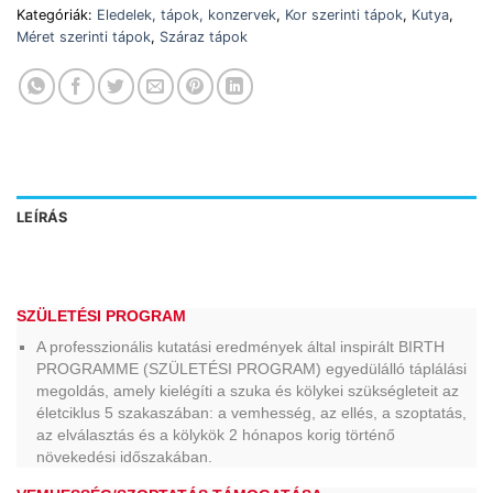
Kategóriák:
Eledelek, tápok, konzervek
,
Kor szerinti tápok
,
Kutya
,
Méret szerinti tápok
,
Száraz tápok
LEÍRÁS
SZÜLETÉSI PROGRAM
A professzionális kutatási eredmények által inspirált BIRTH
PROGRAMME (SZÜLETÉSI PROGRAM) egyedülálló táplálási
megoldás, amely kielégíti a szuka és kölykei szükségleteit az
életciklus 5 szakaszában: a vemhesség, az ellés, a szoptatás,
az elválasztás és a kölykök 2 hónapos korig történő
növekedési időszakában.