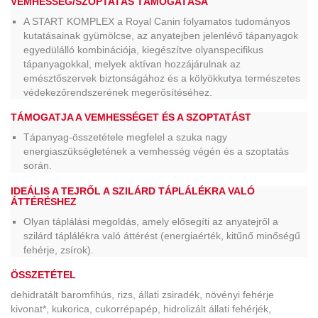
VEMHESSÉG/SZOPTATÁS TÁMOGATÁSA
A START KOMPLEX a Royal Canin folyamatos tudományos
kutatásainak gyümölcse, az anyatejben jelenlévő tápanyagok
egyedülálló kombinációja, kiegészítve olyanspecifikus
tápanyagokkal, melyek aktívan hozzájárulnak az
emésztőszervek biztonságához és a kölyökkutya természetes
védekezőrendszerének megerősítéséhez.
TÁMOGATJA A VEMHESSÉGET ÉS A SZOPTATÁST
Tápanyag-összetétele megfelel a szuka nagy
energiaszükségletének a vemhesség végén és a szoptatás
során.
IDEÁLIS A TEJRŐL A SZILÁRD TÁPLÁLÉKRA VALÓ
ÁTTÉRÉSHEZ
Olyan táplálási megoldás, amely elősegíti az anyatejről a
szilárd táplálékra való áttérést (energiaérték, kitűnő minőségű
fehérje, zsírok).
ÖSSZETÉTEL
dehidratált baromfihús, rizs, állati zsiradék, növényi fehérje
kivonat*, kukorica, cukorrépapép, hidrolizált állati fehérjék,